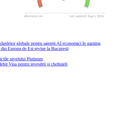
dardelor globale pentru agenții AI economici în gaming
in Europa de Est revine la București
ciile nivelului Platinum
t Visa pentru investiții și cheltuieli