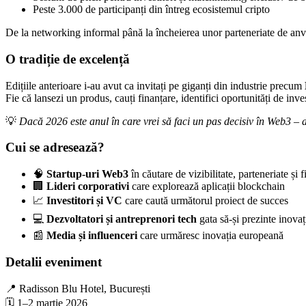
Peste 3.000 de participanți din întreg ecosistemul cripto
De la networking informal până la încheierea unor parteneriate de an
O tradiție de excelență
Edițiile anterioare i-au avut ca invitați pe giganți din industrie precum
Fie că lansezi un produs, cauți finanțare, identifici oportunități de inv
💡
Dacă 2026 este anul în care vrei să faci un pas decisiv în Web3 – ai
Cui se adresează?
🧠
Startup-uri Web3
în căutare de vizibilitate, parteneriate și 
🏢
Lideri corporativi
care explorează aplicații blockchain
📈
Investitori și VC
care caută următorul proiect de succes
💻
Dezvoltatori și antreprenori tech
gata să-și prezinte inovaț
📰
Media și influenceri
care urmăresc inovația europeană
Detalii eveniment
📍 Radisson Blu Hotel, București
🗓️ 1–2 martie 2026