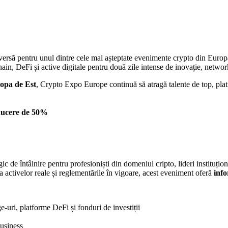
ersă pentru unul dintre cele mai așteptate evenimente crypto din Euro
ain, DeFi și active digitale pentru două zile intense de inovație, network
ropa de Est
, Crypto Expo Europe continuă să atragă talente de top, pla
ducere de 50%
de întâlnire pentru profesioniști din domeniul cripto, lideri instituționa
activelor reale și reglementările în vigoare, acest eveniment oferă
info
uri, platforme DeFi și fonduri de investiții
business