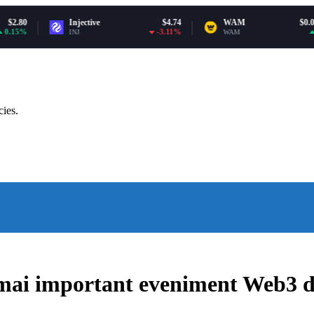
Injective
$4.74
WAM
$0.000368
-3.11%
0.7%
INJ
WAM
cies.
ai important eveniment Web3 di