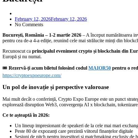
February 12, 2026
February 12, 2026
No Comments
București, România – 1-2 martie 2026
– A început numărătoarea inv
pentru cea de-a 4-a ediție, reunind cele mai strălucite minți din blockch
Recunoscut ca
principalul eveniment crypto și blockchain din Eu
Europă și nu numai.
🎟️
Rezervă-ți acum biletul folosind codul
MAIOR50
pentru o re
https://cryptoexpoeurope.com/
Un pol de inovație și perspective valoroase
Mai mult decât o conferință, Crypto Expo Europe este un punct strategic 
explorează disruption Web3, convergența AI x blockchain, tokenizarea 
Ce te așteaptă în 2026:
Un lineup impresionant de speakeri de la cele mai mari exchange-
Peste 80 de expozanți care prezintă viitorul finanțelor digitale
Sesiuni de pitch pentru investitori și matchmaking exclusiv de 