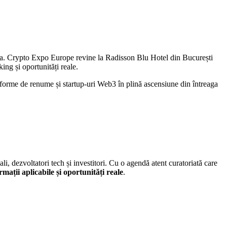
pa. Crypto Expo Europe revine la Radisson Blu Hotel din București
ing și oportunități reale.
tforme de renume și startup-uri Web3 în plină ascensiune din întreaga
li, dezvoltatori tech și investitori. Cu o agendă atent curatoriată care
rmații aplicabile și oportunități reale
.