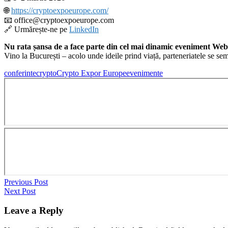
🌐
https://cryptoexpoeurope.com/
📧 office@cryptoexpoeurope.com
🔗 Urmărește-ne pe
LinkedIn
Nu rata șansa de a face parte din cel mai dinamic eveniment We
Vino la București – acolo unde ideile prind viață, parteneriatele se sem
conferinte
crypto
Crypto Expor Europe
evenimente
Previous Post
Next Post
Leave a Reply