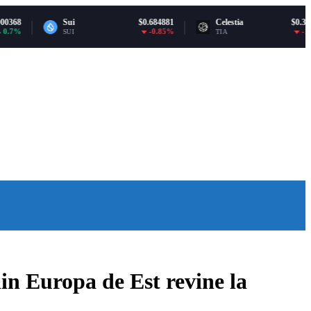
Sui
$0.684881
Celestia
$0.335606
-0.85%
-1.45%
SUI
TIA
n Europa de Est revine la