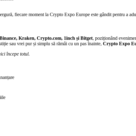
vergură, fiecare moment la Crypto Expo Europe este gândit pentru a adu
Binance, Kraken, Crypto.com, 1inch și Bitget
, poziționând evenimen
estiție sau vrei pur și simplu să rămâi cu un pas înainte,
Crypto Expo Euro
ci începe totul.
finanțare
iile