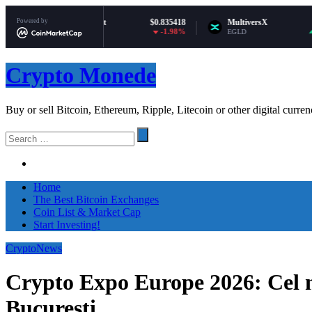
Powered by
Polkadot
$0.835418
MultiversX
$2.80
-1.98%
0.15%
DOT
EGLD
Skip
Crypto Monede
to
content
Buy or sell Bitcoin, Ethereum, Ripple, Litecoin or other digital curren
Search
for
Home
The Best Bitcoin Exchanges
Coin List & Market Cap
Start Investing!
CryptoNews
Crypto Expo Europe 2026: Cel m
București