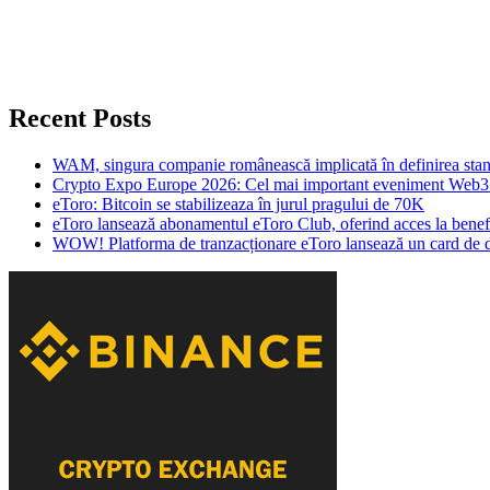
Recent Posts
WAM, singura companie românească implicată în definirea stan
Crypto Expo Europe 2026: Cel mai important eveniment Web3 d
eToro: Bitcoin se stabilizeaza în jurul pragului de 70K
eToro lansează abonamentul eToro Club, oferind acces la benefi
WOW! Platforma de tranzacționare eToro lansează un card de debi